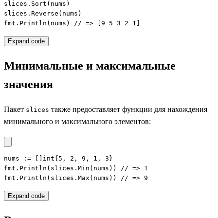
slices.Sort(nums)

slices.Reverse(nums)

fmt.Println(nums) // => [9 5 3 2 1]
Expand code
Минимальные и максимальные
значения
Пакет
также предоставляет функции для нахождения
slices
минимального и максимального элементов:
nums := []int{5, 2, 9, 1, 3}

fmt.Println(slices.Min(nums)) // => 1

fmt.Println(slices.Max(nums)) // => 9
Expand code