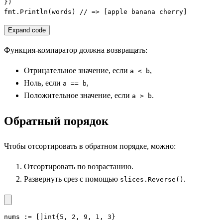
})

fmt.Println(words) // => [apple banana cherry]
Expand code
Функция-компаратор должна возвращать:
Отрицательное значение, если
,
a < b
Ноль, если
,
a == b
Положительное значение, если
.
a > b
Обратный порядок
Чтобы отсортировать в обратном порядке, можно:
Отсортировать по возрастанию.
Развернуть срез с помощью
.
slices.Reverse()
nums := []int{5, 2, 9, 1, 3}
