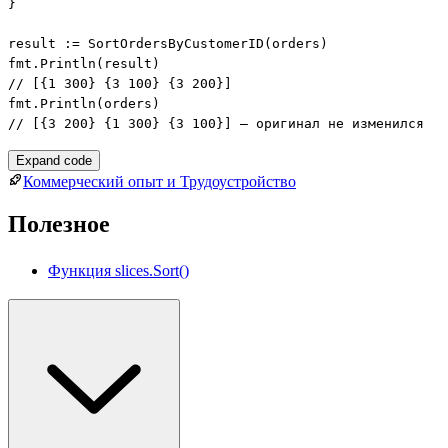
}

result := SortOrdersByCustomerID(orders)

fmt.Println(result)

// [{1 300} {3 100} {3 200}]

fmt.Println(orders)

// [{3 200} {1 300} {3 100}] — оригинал не изменился
Expand code
Коммерческий опыт и Трудоустройство
Полезное
Функция slices.Sort()