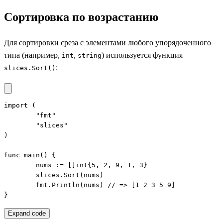
Сортировка по возрастанию
Для сортировки среза с элементами любого упорядоченного
типа (например,
,
) используется функция
int
string
:
slices.Sort()
import (

	"fmt"

	"slices"

)

func main() {

	nums := []int{5, 2, 9, 1, 3}

	slices.Sort(nums)

	fmt.Println(nums) // => [1 2 3 5 9]

}
Expand code