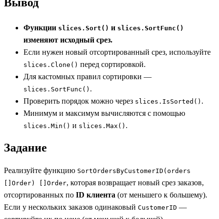
Вывод
Функции
и
slices.Sort()
slices.SortFunc()
изменяют исходный срез.
Если нужен новый отсортированный срез, используйте
перед сортировкой.
slices.Clone()
Для кастомных правил сортировки —
.
slices.SortFunc()
Проверить порядок можно через
.
slices.IsSorted()
Минимум и максимум вычисляются с помощью
и
.
slices.Min()
slices.Max()
Задание
Реализуйте функцию
SortOrdersByCustomerID(orders
, которая возвращает новый срез заказов,
[]Order) []Order
отсортированных по
ID клиента
(от меньшего к большему).
Если у нескольких заказов одинаковый
—
CustomerID