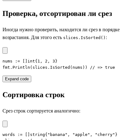
Проверка, отсортирован ли срез
Иногда нужно проверить, находится ли срез в порядке
возрастания. Для этого есть
:
slices.IsSorted()
nums := []int{1, 2, 3}

fmt.Println(slices.IsSorted(nums)) // => true
Expand code
Сортировка строк
Срез строк сортируется аналогично:
words := []string{"banana", "apple", "cherry"}
