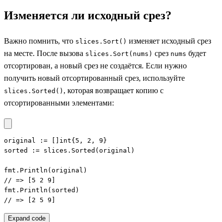
Изменяется ли исходный срез?
Важно помнить, что
изменяет исходный срез
slices.Sort()
на месте. После вызова
срез
будет
slices.Sort(nums)
nums
отсортирован, а новый срез не создаётся. Если нужно
получить новый отсортированный срез, используйте
, которая возвращает копию с
slices.Sorted()
отсортированными элементами:
original := []int{5, 2, 9}

sorted := slices.Sorted(original)

fmt.Println(original)

// => [5 2 9]

fmt.Println(sorted)

// => [2 5 9]
Expand code