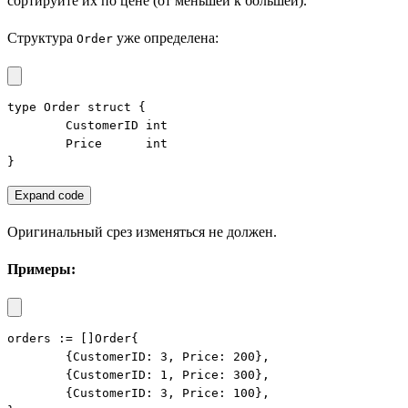
сортируйте их по цене (от меньшей к большей).
Структура
уже определена:
Order
type Order struct {

	CustomerID int

	Price      int

}
Expand code
Оригинальный срез изменяться не должен.
Примеры:
orders := []Order{

	{CustomerID: 3, Price: 200},

	{CustomerID: 1, Price: 300},

	{CustomerID: 3, Price: 100},
