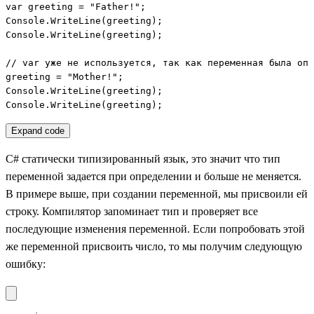
var greeting = "Father!";

Console.WriteLine(greeting);

Console.WriteLine(greeting);

// var уже не используется, так как переменная была опр
greeting = "Mother!";

Console.WriteLine(greeting);

Console.WriteLine(greeting);
Expand code
C# статически типизированный язык, это значит что тип
переменной задается при определении и больше не меняется.
В примере выше, при создании переменной, мы присвоили ей
строку. Компилятор запоминает тип и проверяет все
последующие изменения переменной. Если попробовать этой
же переменной присвоить число, то мы получим следующую
ошибку: