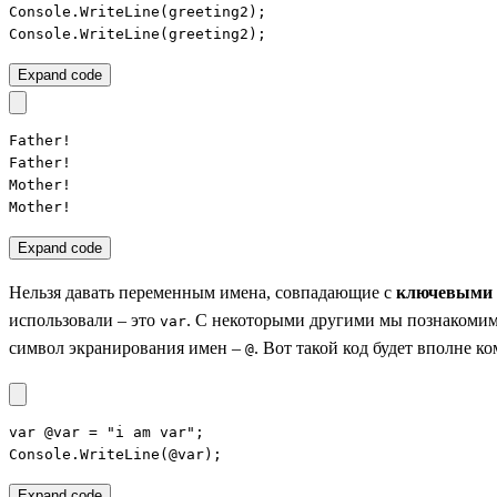
Console.WriteLine(greeting2);

Console.WriteLine(greeting2);
Expand code
Father!

Father!

Mother!

Mother!
Expand code
Нельзя давать переменным имена, совпадающие с
ключевыми 
использовали – это
. С некоторыми другими мы познакомимс
var
символ экранирования имен –
. Вот такой код будет вполне к
@
var @var = "i am var";

Console.WriteLine(@var);
Expand code