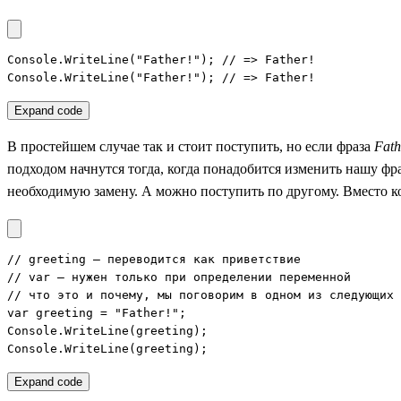
Console.WriteLine("Father!"); // => Father!

Console.WriteLine("Father!"); // => Father!
Expand code
В простейшем случае так и стоит поступить, но если фраза
Fath
подходом начнутся тогда, когда понадобится изменить нашу фра
необходимую замену. А можно поступить по другому. Вместо к
// greeting – переводится как приветствие

// var – нужен только при определении переменной

// что это и почему, мы поговорим в одном из следующих 
var greeting = "Father!";

Console.WriteLine(greeting);

Console.WriteLine(greeting);
Expand code