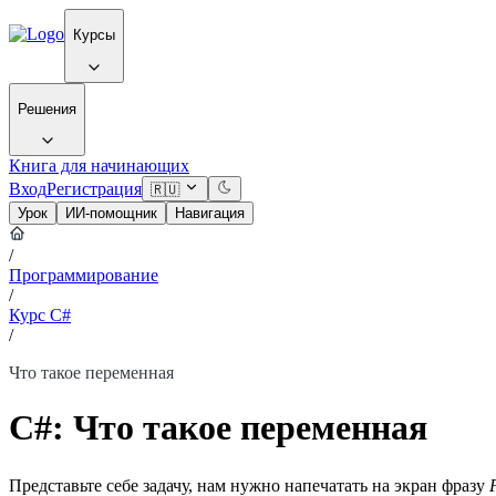
Курсы
Решения
Книга для начинающих
Вход
Регистрация
🇷🇺
Урок
ИИ-помощник
Навигация
/
Программирование
/
Курс C#
/
Что такое переменная
C#: Что такое переменная
Представьте себе задачу, нам нужно напечатать на экран фразу