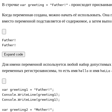
В строчке
- происходит присваива
var greeting = "Father!"
Когда переменная создана, можно начать её использовать. Она п
вместо переменной подставляется её содержимое, а затем выпо
Father!

Father!
Expand code
Для имени переменной используется любой набор допустимых 
переменных регистрозависимы, то есть имя
и имя
hello
heLLo
var greeting1 = "Father!";

Console.WriteLine(greeting1);

Console.WriteLine(greeting1);

var greeting2 = "Mother!";
