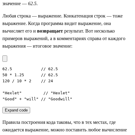
значение —
62.5
.
Любая строка — выражение. Конкатенация строк — тоже
выражение. Когда программа видит выражение, она
вычисляет его и
возвращает
результат. Вот несколько
примеров выражений, а в комментариях справа от каждого
выражения — итоговое значение:
62.5            // 62.5

50 * 1.25       // 62.5

120 / 10 * 2    // 24

"Hexlet"         // "Hexlet"

"Good" + "will" // "Goodwill"
Expand code
Правила построения кода таковы, что в тех местах, где
ожидается выражение, можно поставить любое вычисление