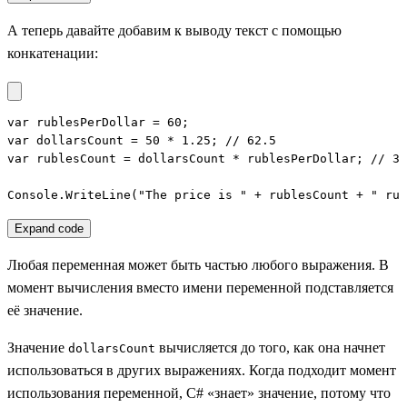
А теперь давайте добавим к выводу текст с помощью
конкатенации:
var rublesPerDollar = 60;

var dollarsCount = 50 * 1.25; // 62.5

var rublesCount = dollarsCount * rublesPerDollar; // 37
Console.WriteLine("The price is " + rublesCount + " rub
Expand code
Любая переменная может быть частью любого выражения. В
момент вычисления вместо имени переменной подставляется
её значение.
Значение
вычисляется до того, как она начнет
dollarsCount
использоваться в других выражениях. Когда подходит момент
использования переменной, C# «знает» значение, потому что