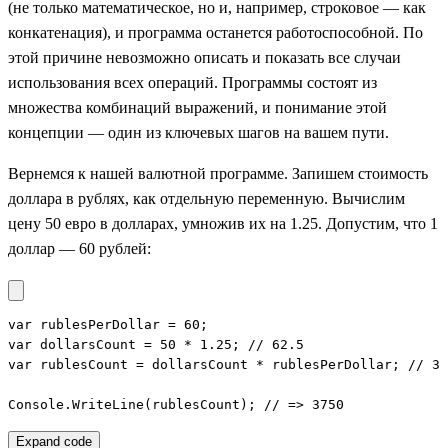
(не только математическое, но и, например, строковое — как
конкатенация), и программа останется работоспособной. По
этой причине невозможно описать и показать все случаи
использования всех операций. Программы состоят из
множества комбинаций выражений, и понимание этой
концепции — один из ключевых шагов на вашем пути.
Вернемся к нашей валютной программе. Запишем стоимость
доллара в рублях, как отдельную переменную. Вычислим
цену 50 евро в долларах, умножив их на 1.25. Допустим, что 1
доллар — 60 рублей:
var rublesPerDollar = 60;

var dollarsCount = 50 * 1.25; // 62.5

var rublesCount = dollarsCount * rublesPerDollar; // 37
Console.WriteLine(rublesCount); // => 3750
Expand code