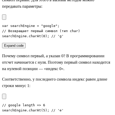
передавать параметры:
var searchEngine = "google";

// Возвращает первый символ (тип char)

searchEngine.charAt(0); // 'g'
Expand code
Почему символ первый, а указан 0? В программировании
отсчет начинается с нуля. Поэтому первый символ находится
на нулевой позиции — «индекс 0».
Соответственно, у последнего символа индекс равен длине
строки минус 1:
// google length => 6

searchEngine.charAt(5); // 'e'