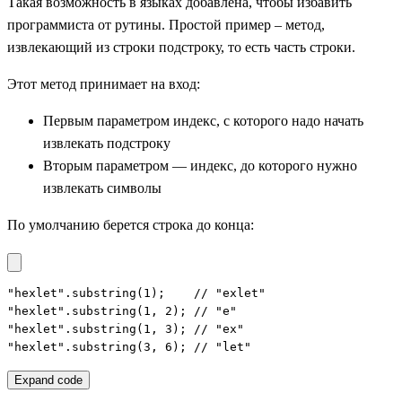
Такая возможность в языках добавлена, чтобы избавить
программиста от рутины. Простой пример – метод,
извлекающий из строки подстроку, то есть часть строки.
Этот метод принимает на вход:
Первым параметром индекс, с которого надо начать
извлекать подстроку
Вторым параметром — индекс, до которого нужно
извлекать символы
По умолчанию берется строка до конца:
"hexlet".substring(1);    // "exlet"

"hexlet".substring(1, 2); // "e"

"hexlet".substring(1, 3); // "ex"

"hexlet".substring(3, 6); // "let"
Expand code