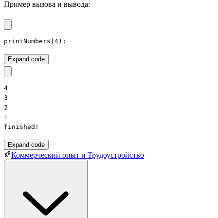
Пример вызова и вывода:
printNumbers(4);
Expand code
4

3

2

1

finished!
Expand code
Коммерческий опыт и Трудоустройство