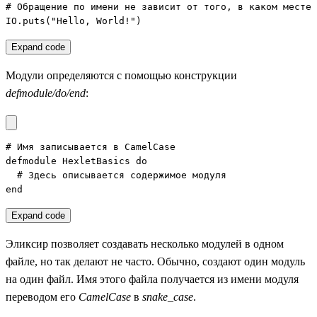
# Обращение по имени не зависит от того, в каком месте 
IO.puts("Hello, World!")
Expand code
Модули определяются с помощью конструкции
defmodule/do/end
:
# Имя записывается в CamelCase

defmodule HexletBasics do

  # Здесь описывается содержимое модуля

end
Expand code
Эликсир позволяет создавать несколько модулей в одном
файле, но так делают не часто. Обычно, создают один модуль
на один файл. Имя этого файла получается из имени модуля
переводом его
CamelCase
в
snake_case
.