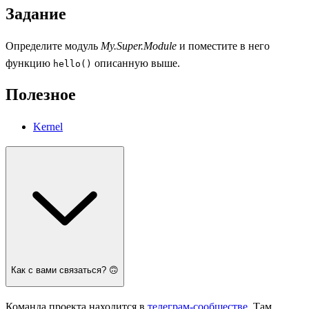
Задание
Определите модуль
My.Super.Module
и поместите в него
функцию
описанную выше.
hello()
Полезное
Kernel
Как с вами связаться? 🙃
Команда проекта находится в
телеграм-сообществе
. Там