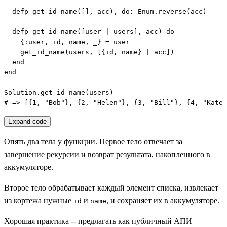
  defp get_id_name([], acc), do: Enum.reverse(acc)

  defp get_id_name([user | users], acc) do

    {:user, id, name, _} = user

    get_id_name(users, [{id, name} | acc])

  end

end

Solution.get_id_name(users)

# => [{1, "Bob"}, {2, "Helen"}, {3, "Bill"}, {4, "Kate"
Expand code
Опять два тела у функции. Первое тело отвечает за
завершение рекурсии и возврат результата, накопленного в
аккумуляторе.
Второе тело обрабатывает каждый элемент списка, извлекает
из кортежа нужные
и
, и сохраняет их в аккумуляторе.
id
name
Хорошая практика -- предлагать как публичный АПИ