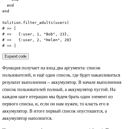
  end

end

Solition.filter_adults(users)

# => [

# =>   {:user, 1, "Bob", 23},

# =>   {:user, 2, "Helen", 20}

# => ]
Expand code
Функция получает на вход два аргумента: список
пользователей, и ещё один список, где будет накапливаться
результат выполнения -- аккумулятор. В начале выполнения
список пользователей полный, а аккумулятор пустой. На
каждом шаге итерации мы будем брать один элемент из
первого списка, и, если он нам нужен, то класть его в
аккумулятор. В итоге первый список опустошится, а
аккумулятор наполнится.