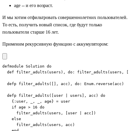
age -- и его возраст.
И мы хотим отфильтровать совершеннолетних пользователей.
То есть, получить новый список, где будут только
пользователи старше 16 лет.
Применим рекурсивную функцию с аккумулятором:
defmodule Solution do

  def filter_adults(users), do: filter_adults(users, []
  defp filter_adults([], acc), do: Enum.reverse(acc)

  defp filter_adults([user | users], acc) do

    {:user, _, _, age} = user

    if age > 16 do

      filter_adults(users, [user | acc])

    else

      filter_adults(users, acc)

    end
