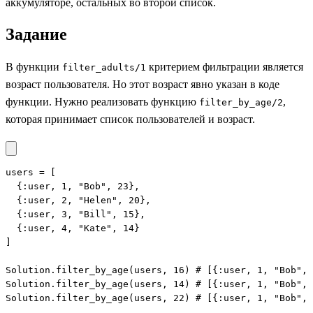
аккумуляторе, остальных во второй список.
Задание
В функции
критерием фильтрации является
filter_adults/1
возраст пользователя. Но этот возраст явно указан в коде
функции. Нужно реализовать функцию
,
filter_by_age/2
которая принимает список пользователей и возраст.
users = [

  {:user, 1, "Bob", 23},

  {:user, 2, "Helen", 20},

  {:user, 3, "Bill", 15},

  {:user, 4, "Kate", 14}

]

Solution.filter_by_age(users, 16) # [{:user, 1, "Bob", 
Solution.filter_by_age(users, 14) # [{:user, 1, "Bob", 
Solution.filter_by_age(users, 22) # [{:user, 1, "Bob", 