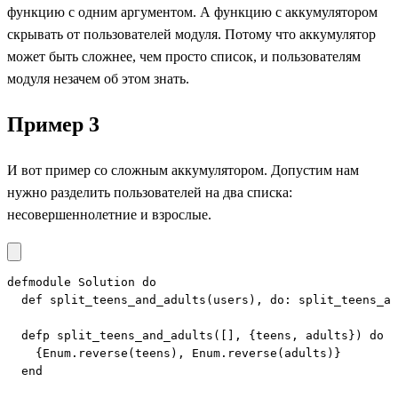
функцию с одним аргументом. А функцию с аккумулятором
скрывать от пользователей модуля. Потому что аккумулятор
может быть сложнее, чем просто список, и пользователям
модуля незачем об этом знать.
Пример 3
И вот пример со сложным аккумулятором. Допустим нам
нужно разделить пользователей на два списка:
несовершеннолетние и взрослые.
defmodule Solution do

  def split_teens_and_adults(users), do: split_teens_an
  defp split_teens_and_adults([], {teens, adults}) do

    {Enum.reverse(teens), Enum.reverse(adults)}

  end
