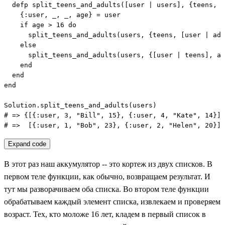
  defp split_teens_and_adults([user | users], {teens, a
    {:user, _, _, age} = user

    if age > 16 do

      split_teens_and_adults(users, {teens, [user | adu
    else

      split_teens_and_adults(users, {[user | teens], ad
    end

  end

end

Solution.split_teens_and_adults(users)

# => {[{:user, 3, "Bill", 15}, {:user, 4, "Kate", 14}],

# =>  [{:user, 1, "Bob", 23}, {:user, 2, "Helen", 20}]}
Expand code
В этот раз наш аккумулятор -- это кортеж из двух списков. В
первом теле функции, как обычно, возвращаем результат. И
тут мы разворачиваем оба списка. Во втором теле функции
обрабатываем каждый элемент списка, извлекаем и проверяем
возраст. Тех, кто моложе 16 лет, кладем в первый список в