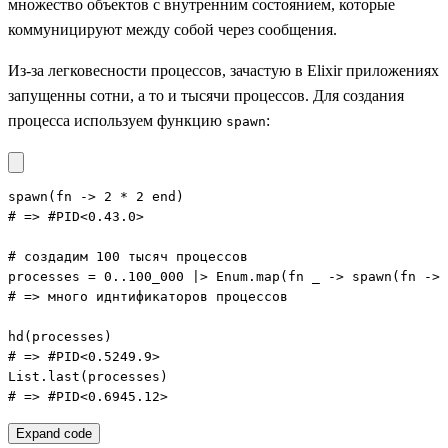
множество объектов с внутренним состоянием, которые
коммуницируют между собой через сообщения.
Из-за легковесности процессов, зачастую в Elixir приложениях
запущенны сотни, а то и тысячи процессов. Для создания
процесса используем функцию
:
spawn
spawn(fn -> 2 * 2 end)

# => #PID<0.43.0>

# создадим 100 тысяч процессов

processes = 0..100_000 |> Enum.map(fn _ -> spawn(fn -> 
# => много иднтификаторов процессов

hd(processes)

# => #PID<0.5249.9>

List.last(processes)

# => #PID<0.6945.12>
Expand code