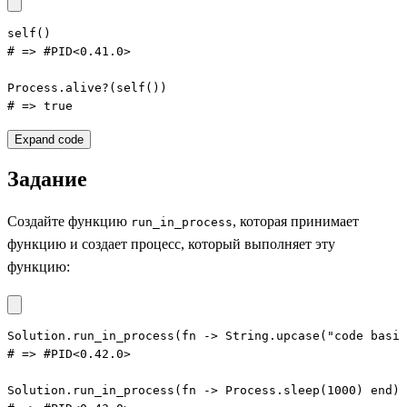
self()

# => #PID<0.41.0>

Process.alive?(self())

# => true
Expand code
Задание
Создайте функцию
, которая принимает
run_in_process
функцию и создает процесс, который выполняет эту
функцию:
Solution.run_in_process(fn -> String.upcase("code basic
# => #PID<0.42.0>

Solution.run_in_process(fn -> Process.sleep(1000) end)
