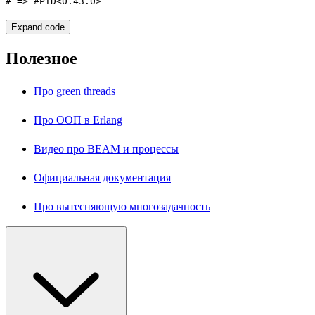
# => #PID<0.43.0>
Expand code
Полезное
Про green threads
Про ООП в Erlang
Видео про BEAM и процессы
Официальная документация
Про вытесняющую многозадачность